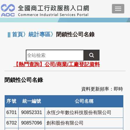
跳
Toggl
到
navig
主
:::
要
內
||
首頁
〉
統計專區
〉
閉鎖性公司名錄
容
全
站
【熱門查詢】公司/商業/工廠登記資料
檢
索
閉鎖性公司名錄
資料更新頻率：即時
序號
統一編號
公司名稱
6701
90852331
永恆少年數位科技股份有限公司
6702
90857096
創和股份有限公司