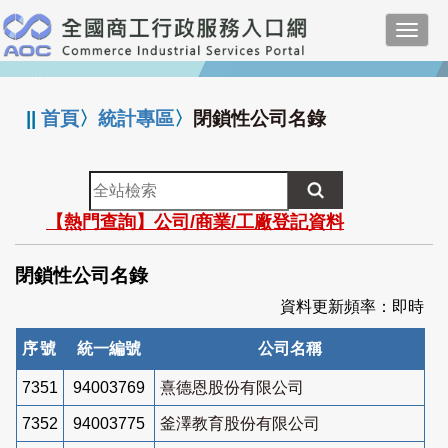
跳
Toggl
到
navig
主
:::
要
內
||
首頁
〉
統計專區
〉
閉鎖性公司名錄
容
全
站
【熱門查詢】公司/商業/工廠登記資料
檢
索
閉鎖性公司名錄
資料更新頻率：即時
序號
統一編號
公司名稱
7351
94003769
熹德恩股份有限公司
7352
94003775
釜澤教育股份有限公司