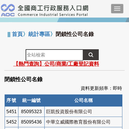
跳
Toggl
到
navig
主
:::
要
內
||
首頁
〉
統計專區
〉
閉鎖性公司名錄
容
全
站
【熱門查詢】公司/商業/工廠登記資料
檢
索
閉鎖性公司名錄
資料更新頻率：即時
序號
統一編號
公司名稱
5451
85095323
巨凱投資股份有限公司
5452
85095436
中華立威國際教育股份有限公司