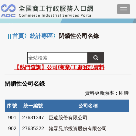
跳
Toggl
到
navig
主
:::
要
內
||
首頁
〉
統計專區
〉
閉鎖性公司名錄
容
全
站
【熱門查詢】公司/商業/工廠登記資料
檢
索
閉鎖性公司名錄
資料更新頻率：即時
序號
統一編號
公司名稱
901
27631347
巨遠股份有限公司
902
27635322
翰霖兄弟投資股份有限公司