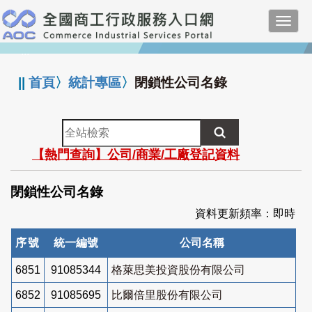
跳
Toggl
到
navig
主
:::
要
內
||
首頁
〉
統計專區
〉
閉鎖性公司名錄
容
全
站
【熱門查詢】公司/商業/工廠登記資料
檢
索
閉鎖性公司名錄
資料更新頻率：即時
序號
統一編號
公司名稱
6851
91085344
格萊思美投資股份有限公司
6852
91085695
比爾倍里股份有限公司