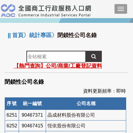
跳
Toggl
到
navig
主
:::
要
內
||
首頁
〉
統計專區
〉
閉鎖性公司名錄
容
全
站
【熱門查詢】公司/商業/工廠登記資料
檢
索
閉鎖性公司名錄
資料更新頻率：即時
序號
統一編號
公司名稱
6251
90467371
晶成材料股份有限公司
6252
90467415
恆依股份有限公司