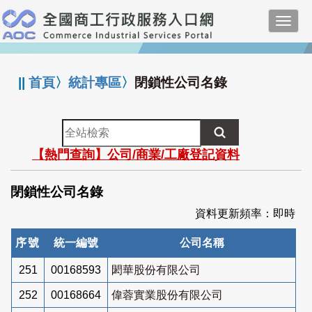
跳
Toggl
到
navig
主
:::
要
內
||
首頁
〉
統計專區
〉
閉鎖性公司名錄
容
全
站
【熱門查詢】公司/商業/工廠登記資料
檢
索
閉鎖性公司名錄
資料更新頻率：即時
序號
統一編號
公司名稱
251
00168593
閎華股份有限公司
252
00168664
偉蓉實業股份有限公司