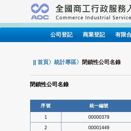
跳
到
主
要
內
公司登記
商業登記
有限
容
:::
||
首頁
〉
統計專區
〉
閉鎖性公司名錄
閉鎖性公司名錄
序號
統一編號
1
00000379
2
00001449