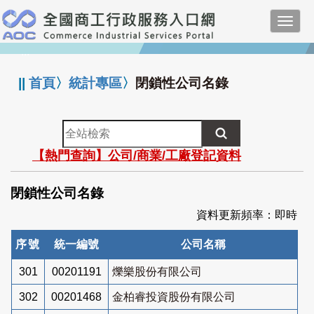
跳
Toggl
到
navig
主
:::
要
內
||
首頁
〉
統計專區
〉
閉鎖性公司名錄
容
全
站
【熱門查詢】公司/商業/工廠登記資料
檢
索
閉鎖性公司名錄
資料更新頻率：即時
序號
統一編號
公司名稱
301
00201191
爍樂股份有限公司
302
00201468
金柏睿投資股份有限公司