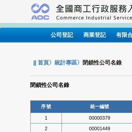
跳
到
主
要
內
公司登記
商業登記
有限
容
:::
||
首頁
〉
統計專區
〉
閉鎖性公司名錄
閉鎖性公司名錄
序號
統一編號
1
00000379
2
00001449