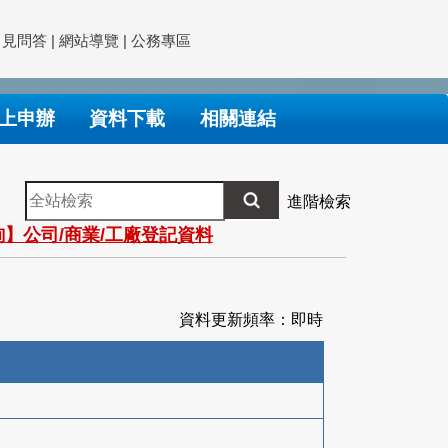
常見問答
|
網站導覽
|
公務專區
上申辦
資料下載
相關連結
全
進階檢索
站
】公司/商業/工廠登記資料
檢
索
資料更新頻率：即時