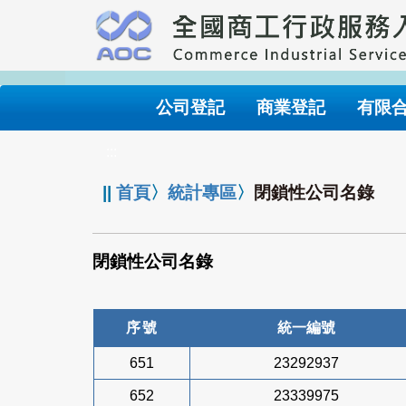
跳
到
主
要
內
公司登記
商業登記
有限
容
:::
||
首頁
〉
統計專區
〉
閉鎖性公司名錄
閉鎖性公司名錄
序號
統一編號
651
23292937
652
23339975