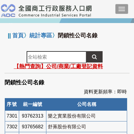
跳
Toggl
到
navig
主
:::
要
內
||
首頁
〉
統計專區
〉
閉鎖性公司名錄
容
全
站
【熱門查詢】公司/商業/工廠登記資料
檢
索
閉鎖性公司名錄
資料更新頻率：即時
序號
統一編號
公司名稱
7301
93762313
樂之實業股份有限公司
7302
93765682
舒茀股份有限公司