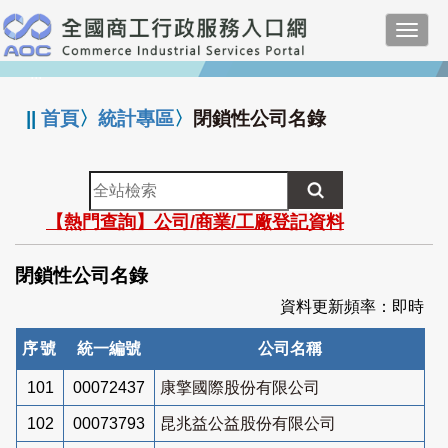
跳
Toggl
到
navig
主
:::
要
內
||
首頁
〉
統計專區
〉
閉鎖性公司名錄
容
全
站
【熱門查詢】公司/商業/工廠登記資料
檢
索
閉鎖性公司名錄
資料更新頻率：即時
序號
統一編號
公司名稱
101
00072437
康擎國際股份有限公司
102
00073793
昆兆益公益股份有限公司