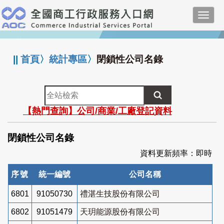
跳
Toggl
到
navig
主
:::
要
內
||
首頁
〉
統計專區
〉
閉鎖性公司名錄
容
全
站
【熱門查詢】公司/商業/工廠登記資料
檢
索
閉鎖性公司名錄
資料更新頻率：即時
序號
統一編號
公司名稱
6801
91050730
禮湛生技股份有限公司
6802
91051479
天玥能源股份有限公司