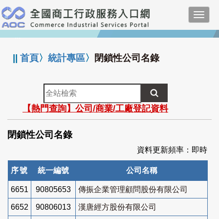
跳
Toggl
到
navig
主
:::
要
內
||
首頁
〉
統計專區
〉
閉鎖性公司名錄
容
全
站
【熱門查詢】公司/商業/工廠登記資料
檢
索
閉鎖性公司名錄
資料更新頻率：即時
序號
統一編號
公司名稱
6651
90805653
傳振企業管理顧問股份有限公司
6652
90806013
漢唐經方股份有限公司