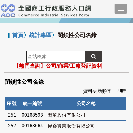
跳
Toggl
到
navig
主
:::
要
內
||
首頁
〉
統計專區
〉
閉鎖性公司名錄
容
全
站
【熱門查詢】公司/商業/工廠登記資料
檢
索
閉鎖性公司名錄
資料更新頻率：即時
序號
統一編號
公司名稱
251
00168593
閎華股份有限公司
252
00168664
偉蓉實業股份有限公司