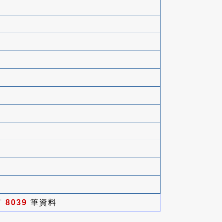
有
8039
筆資料