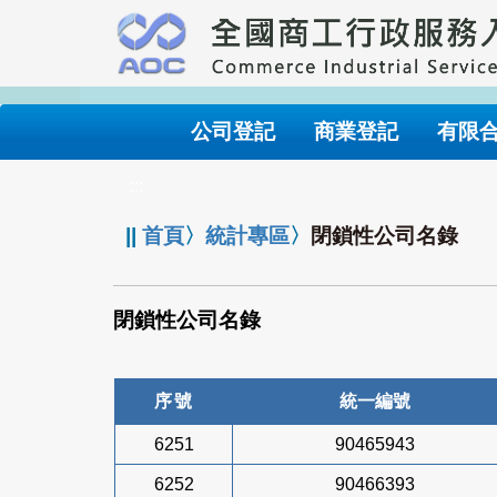
跳
到
主
要
內
公司登記
商業登記
有限
容
:::
||
首頁
〉
統計專區
〉
閉鎖性公司名錄
閉鎖性公司名錄
序號
統一編號
6251
90465943
6252
90466393