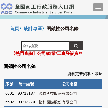
跳
Toggl
到
navig
主
:::
要
內
||
首頁
〉
統計專區
〉
閉鎖性公司名錄
容
全
站
【熱門查詢】公司/商業/工廠登記資料
檢
索
閉鎖性公司名錄
資料更新頻率：即時
序號
統一編號
公司名稱
6601
90718187
穎聯科技股份有限公司
6602
90718270
松和國際股份有限公司