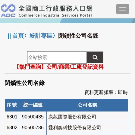
跳
Toggl
到
navig
主
:::
要
內
||
首頁
〉
統計專區
〉
閉鎖性公司名錄
容
全
站
【熱門查詢】公司/商業/工廠登記資料
檢
索
閉鎖性公司名錄
資料更新頻率：即時
序號
統一編號
公司名稱
6301
90500435
康苑國際股份有限公司
6302
90500786
愛利奧科技股份有限公司