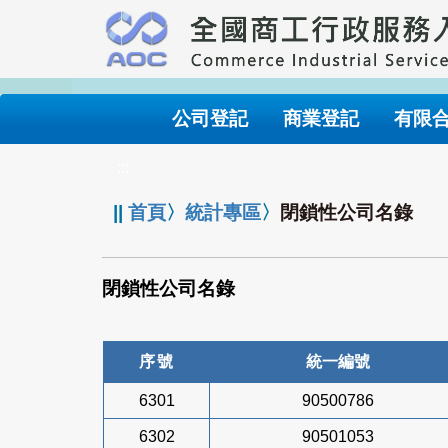
跳
到
主
要
內
公司登記
商業登記
有限
容
:::
||
首頁
〉
統計專區
〉
閉鎖性公司名錄
閉鎖性公司名錄
序號
統一編號
6301
90500786
6302
90501053