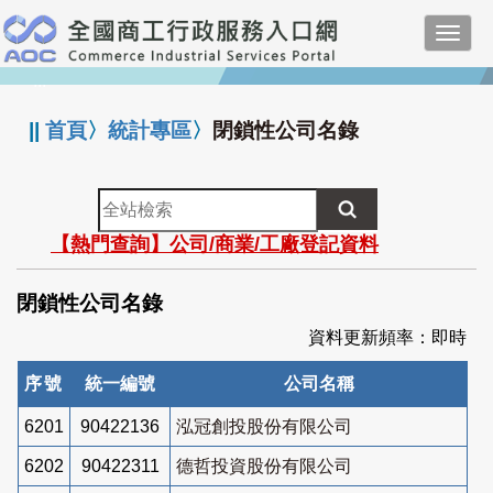
跳
Toggl
到
navig
主
:::
要
內
||
首頁
〉
統計專區
〉
閉鎖性公司名錄
容
全
站
【熱門查詢】公司/商業/工廠登記資料
檢
索
閉鎖性公司名錄
資料更新頻率：即時
序號
統一編號
公司名稱
6201
90422136
泓冠創投股份有限公司
6202
90422311
德哲投資股份有限公司