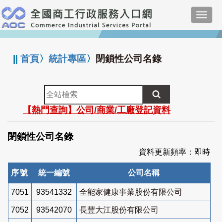
跳
Toggl
到
navig
主
:::
要
內
||
首頁
〉
統計專區
〉
閉鎖性公司名錄
容
全
站
【熱門查詢】公司/商業/工廠登記資料
檢
索
閉鎖性公司名錄
資料更新頻率：即時
序號
統一編號
公司名稱
7051
93541332
全能家健康事業股份有限公司
7052
93542070
長豐大江股份有限公司