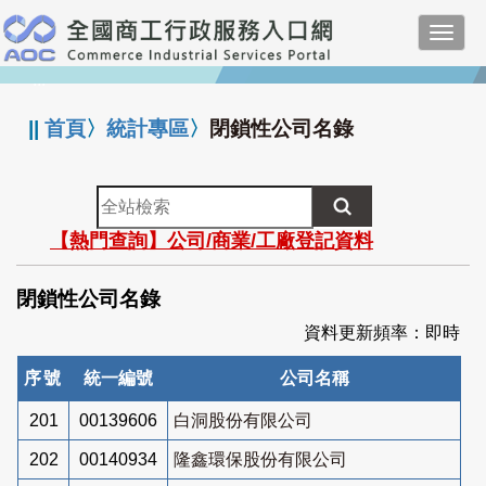
跳
Toggl
到
navig
主
:::
要
內
||
首頁
〉
統計專區
〉
閉鎖性公司名錄
容
全
站
【熱門查詢】公司/商業/工廠登記資料
檢
索
閉鎖性公司名錄
資料更新頻率：即時
序號
統一編號
公司名稱
201
00139606
白洞股份有限公司
202
00140934
隆鑫環保股份有限公司