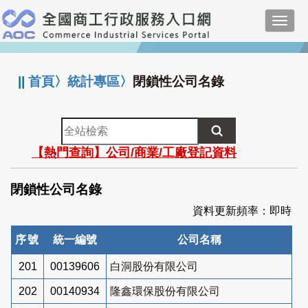
跳
Toggl
到
navig
主
:::
要
內
||
首頁
〉
統計專區
〉
閉鎖性公司名錄
容
全
站
【熱門查詢】公司/商業/工廠登記資料
檢
索
閉鎖性公司名錄
資料更新頻率：即時
序號
統一編號
公司名稱
201
00139606
白洞股份有限公司
202
00140934
隆鑫環保股份有限公司