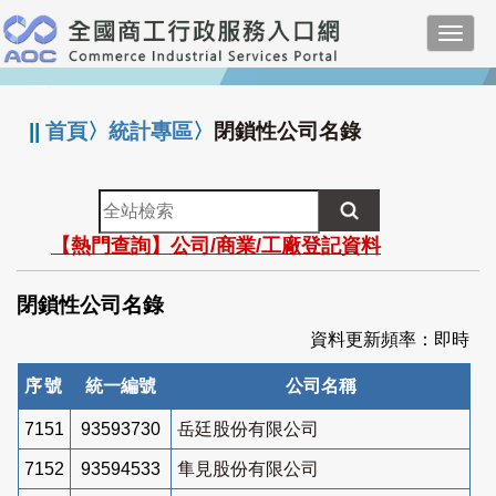
跳
Toggl
到
navig
主
:::
要
內
||
首頁
〉
統計專區
〉
閉鎖性公司名錄
容
全
站
【熱門查詢】公司/商業/工廠登記資料
檢
索
閉鎖性公司名錄
資料更新頻率：即時
序號
統一編號
公司名稱
7151
93593730
岳廷股份有限公司
7152
93594533
隼見股份有限公司