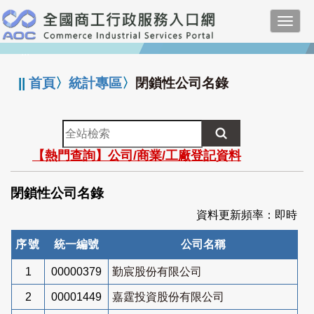
跳
Toggl
到
navig
主
:::
要
內
||
首頁
〉
統計專區
〉
閉鎖性公司名錄
容
全
站
【熱門查詢】公司/商業/工廠登記資料
檢
索
閉鎖性公司名錄
資料更新頻率：即時
序號
統一編號
公司名稱
1
00000379
勤宸股份有限公司
2
00001449
嘉霆投資股份有限公司