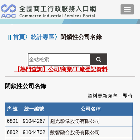
跳
Toggl
到
navig
主
:::
要
內
||
首頁
〉
統計專區
〉
閉鎖性公司名錄
容
全
站
【熱門查詢】公司/商業/工廠登記資料
檢
索
閉鎖性公司名錄
資料更新頻率：即時
序號
統一編號
公司名稱
6801
91044267
趨光影像股份有限公司
6802
91044702
數智融合股份有限公司