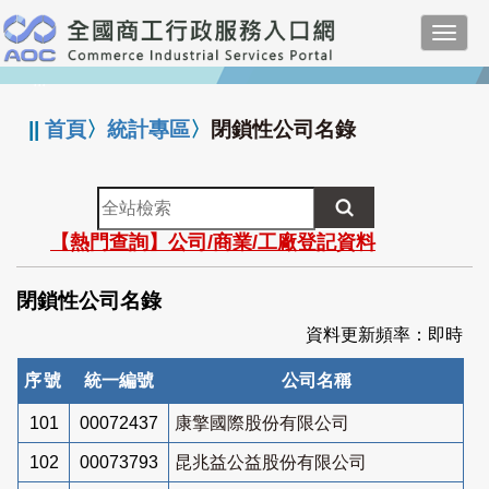
跳
Toggl
到
navig
主
:::
要
內
||
首頁
〉
統計專區
〉
閉鎖性公司名錄
容
全
站
【熱門查詢】公司/商業/工廠登記資料
檢
索
閉鎖性公司名錄
資料更新頻率：即時
序號
統一編號
公司名稱
101
00072437
康擎國際股份有限公司
102
00073793
昆兆益公益股份有限公司