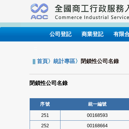
跳
到
主
要
內
公司登記
商業登記
有限
容
:::
||
首頁
〉
統計專區
〉
閉鎖性公司名錄
閉鎖性公司名錄
序號
統一編號
251
00168593
252
00168664