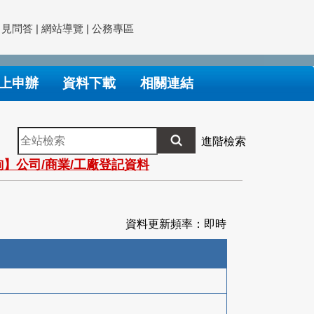
常見問答
|
網站導覽
|
公務專區
上申辦
資料下載
相關連結
全
進階檢索
站
】公司/商業/工廠登記資料
檢
索
資料更新頻率：即時