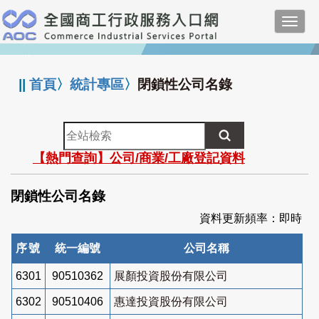
跳
Toggl
到
navig
主
:::
要
內
||
首頁
〉
統計專區
〉
閉鎖性公司名錄
容
全
站
【熱門查詢】公司/商業/工廠登記資料
檢
索
閉鎖性公司名錄
資料更新頻率：即時
序號
統一編號
公司名稱
6301
90510362
展顏投資股份有限公司
6302
90510406
惠達投資股份有限公司