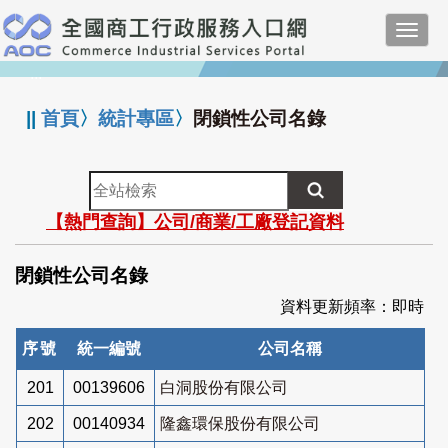
跳
Toggl
到
navig
主
:::
要
內
||
首頁
〉
統計專區
〉
閉鎖性公司名錄
容
全
站
【熱門查詢】公司/商業/工廠登記資料
檢
索
閉鎖性公司名錄
資料更新頻率：即時
序號
統一編號
公司名稱
201
00139606
白洞股份有限公司
202
00140934
隆鑫環保股份有限公司