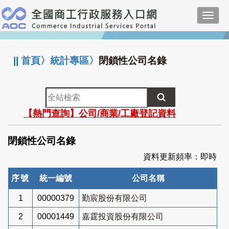
跳
Toggl
到
navig
主
:::
要
內
||
首頁
〉
統計專區
〉
閉鎖性公司名錄
容
全
站
【熱門查詢】公司/商業/工廠登記資料
檢
索
閉鎖性公司名錄
資料更新頻率：即時
序號
統一編號
公司名稱
1
00000379
勤宸股份有限公司
2
00001449
嘉霆投資股份有限公司