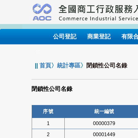
跳
到
主
要
內
公司登記
商業登記
有限
容
:::
||
首頁
〉
統計專區
〉
閉鎖性公司名錄
閉鎖性公司名錄
序號
統一編號
1
00000379
2
00001449