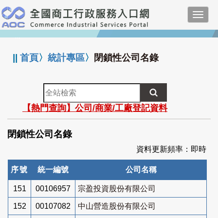
跳
Toggl
到
navig
主
:::
要
內
||
首頁
〉
統計專區
〉
閉鎖性公司名錄
容
全
站
【熱門查詢】公司/商業/工廠登記資料
檢
索
閉鎖性公司名錄
資料更新頻率：即時
序號
統一編號
公司名稱
151
00106957
宗盈投資股份有限公司
152
00107082
中山營造股份有限公司