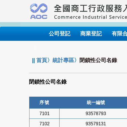
跳
到
主
要
內
公司登記
商業登記
有限
容
:::
||
首頁
〉
統計專區
〉
閉鎖性公司名錄
閉鎖性公司名錄
序號
統一編號
7101
93578793
7102
93579131