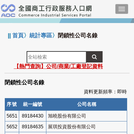
跳
Toggl
到
navig
主
:::
要
內
||
首頁
〉
統計專區
〉
閉鎖性公司名錄
容
全
站
【熱門查詢】公司/商業/工廠登記資料
檢
索
閉鎖性公司名錄
資料更新頻率：即時
序號
統一編號
公司名稱
5651
89184430
旭曉股份有限公司
5652
89184635
展琪投資股份有限公司