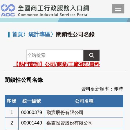
跳
Toggl
到
navig
主
:::
要
內
||
首頁
〉
統計專區
〉
閉鎖性公司名錄
容
全
站
【熱門查詢】公司/商業/工廠登記資料
檢
索
閉鎖性公司名錄
資料更新頻率：即時
序號
統一編號
公司名稱
1
00000379
勤宸股份有限公司
2
00001449
嘉霆投資股份有限公司