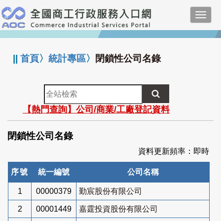
跳
Toggl
到
navig
主
:::
要
內
||
首頁
〉
統計專區
〉
閉鎖性公司名錄
容
全
站
【熱門查詢】公司/商業/工廠登記資料
檢
索
閉鎖性公司名錄
資料更新頻率：即時
序號
統一編號
公司名稱
1
00000379
勤宸股份有限公司
2
00001449
嘉霆投資股份有限公司