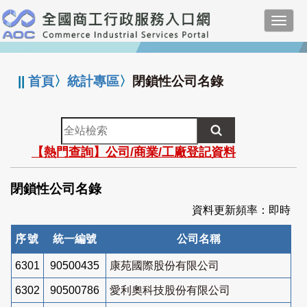
跳
Toggl
到
navig
主
:::
要
內
||
首頁
〉
統計專區
〉
閉鎖性公司名錄
容
全
站
【熱門查詢】公司/商業/工廠登記資料
檢
索
閉鎖性公司名錄
資料更新頻率：即時
序號
統一編號
公司名稱
6301
90500435
康苑國際股份有限公司
6302
90500786
愛利奧科技股份有限公司