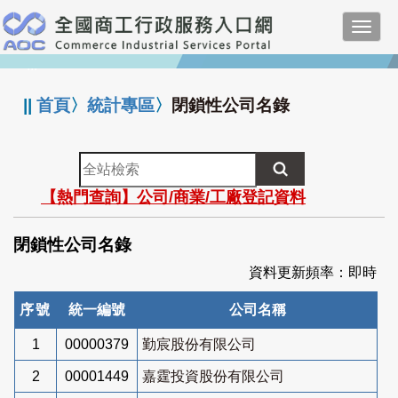
跳
Toggl
到
navig
主
:::
要
內
||
首頁
〉
統計專區
〉
閉鎖性公司名錄
容
全
站
【熱門查詢】公司/商業/工廠登記資料
檢
索
閉鎖性公司名錄
資料更新頻率：即時
序號
統一編號
公司名稱
1
00000379
勤宸股份有限公司
2
00001449
嘉霆投資股份有限公司