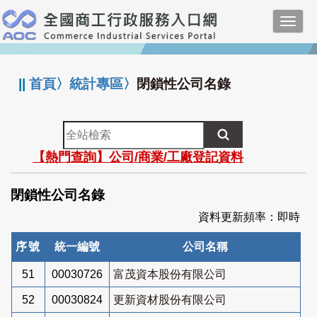
跳
Toggl
到
navig
主
:::
要
內
||
首頁
〉
統計專區
〉
閉鎖性公司名錄
容
全
站
【熱門查詢】公司/商業/工廠登記資料
檢
索
閉鎖性公司名錄
資料更新頻率：即時
序號
統一編號
公司名稱
51
00030726
富茂資本股份有限公司
52
00030824
更新資材股份有限公司