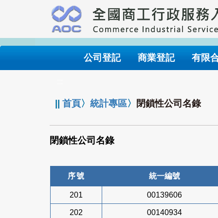
跳
到
主
要
內
公司登記
商業登記
有限
容
:::
||
首頁
〉
統計專區
〉
閉鎖性公司名錄
閉鎖性公司名錄
序號
統一編號
201
00139606
202
00140934