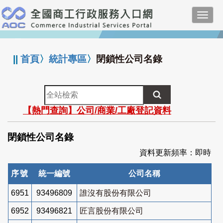
跳
Toggl
到
navig
主
:::
要
內
||
首頁
〉
統計專區
〉
閉鎖性公司名錄
容
全
站
【熱門查詢】公司/商業/工廠登記資料
檢
索
閉鎖性公司名錄
資料更新頻率：即時
序號
統一編號
公司名稱
6951
93496809
誰沒有股份有限公司
6952
93496821
匠言股份有限公司