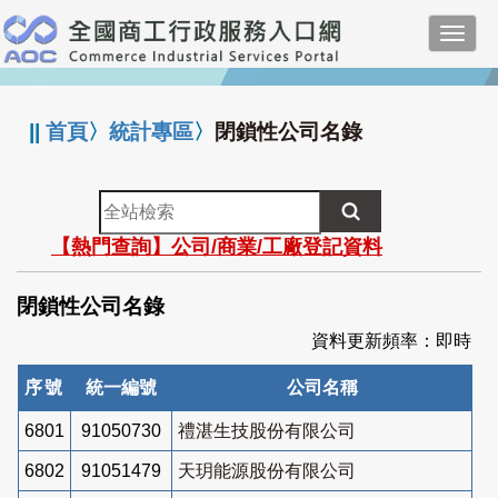
跳
Toggl
到
navig
主
:::
要
內
||
首頁
〉
統計專區
〉
閉鎖性公司名錄
容
全
站
【熱門查詢】公司/商業/工廠登記資料
檢
索
閉鎖性公司名錄
資料更新頻率：即時
序號
統一編號
公司名稱
6801
91050730
禮湛生技股份有限公司
6802
91051479
天玥能源股份有限公司