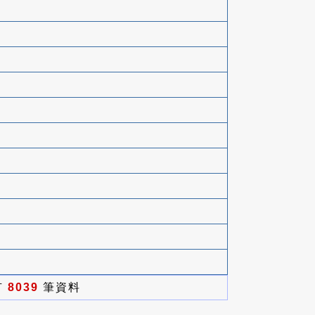
有
8039
筆資料