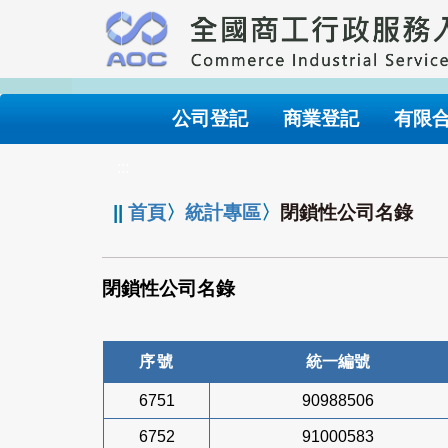
跳
到
主
要
內
公司登記
商業登記
有限
容
:::
||
首頁
〉
統計專區
〉
閉鎖性公司名錄
閉鎖性公司名錄
序號
統一編號
6751
90988506
6752
91000583