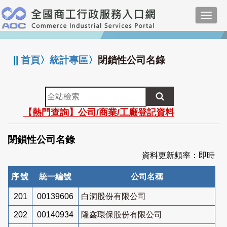
跳
Toggl
到
navig
主
:::
要
內
||
首頁
〉
統計專區
〉
閉鎖性公司名錄
容
全
站
【熱門查詢】公司/商業/工廠登記資料
檢
索
閉鎖性公司名錄
資料更新頻率：即時
序號
統一編號
公司名稱
201
00139606
白洞股份有限公司
202
00140934
隆鑫環保股份有限公司