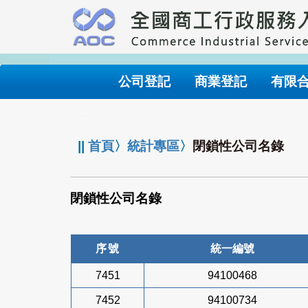
跳
到
主
要
內
公司登記
商業登記
有限
容
:::
||
首頁
〉
統計專區
〉
閉鎖性公司名錄
閉鎖性公司名錄
序號
統一編號
7451
94100468
7452
94100734