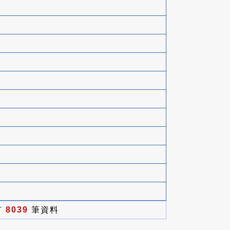
有
8039
筆資料