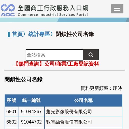
跳
Toggl
到
navig
主
:::
要
內
||
首頁
〉
統計專區
〉
閉鎖性公司名錄
容
全
站
【熱門查詢】公司/商業/工廠登記資料
檢
索
閉鎖性公司名錄
資料更新頻率：即時
序號
統一編號
公司名稱
6801
91044267
趨光影像股份有限公司
6802
91044702
數智融合股份有限公司