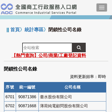
跳
Toggl
到
navig
主
:::
要
內
||
首頁
〉
統計專區
〉
閉鎖性公司名錄
容
全
站
【熱門查詢】公司/商業/工廠登記資料
檢
索
閉鎖性公司名錄
資料更新頻率：即時
序號
統一編號
公司名稱
6701
90871386
臺水股份有限公司
6702
90871668
薄荷純電顧問股份有限公司