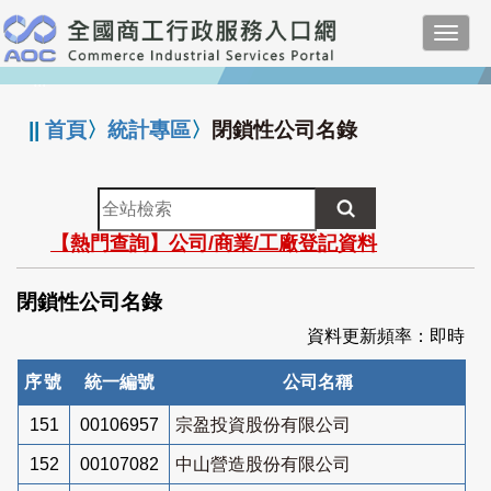
跳
Toggl
到
navig
主
:::
要
內
||
首頁
〉
統計專區
〉
閉鎖性公司名錄
容
全
站
【熱門查詢】公司/商業/工廠登記資料
檢
索
閉鎖性公司名錄
資料更新頻率：即時
序號
統一編號
公司名稱
151
00106957
宗盈投資股份有限公司
152
00107082
中山營造股份有限公司